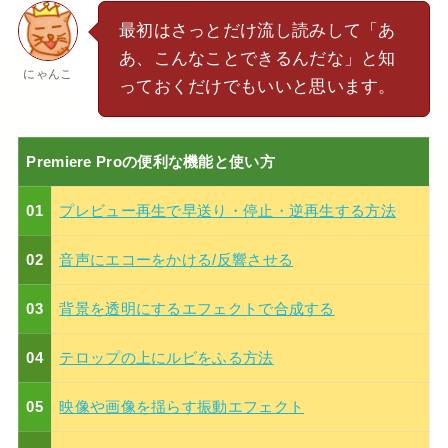
最初はさっとだけ流し読みして「あ
あ、こんなことできるんだな」と知
にゃんこ
っておくだけでもいいと思います。
Premiere Proの便利な機能と使い方
01
プレビュー再生で早送り・停止・逆再生する方法
02
音声にエコーをかける/反響させる
03
背景を透明にするエフェクトで合成する
04
テロップの上にルビをふる方法
05
映像や画像を揺らす振動エフェクト