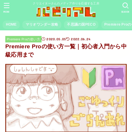
クリエイターさんのメディア作りを応援する工房
MENU
SEARCH
HOME
マリオワンダー攻略
不思議の国PECO
Premiere Pr
2020.05.05
2022.06.24
Premiere Proの使い方
Premiere Proの使い方一覧｜初心者入門から中
級応用まで