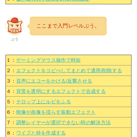
ここまで入門レベルぶう。
ぶう
１：
ゲーミングマウス操作で時短
２：
エフェクトをコピぺしてまとめて適用/削除する
３：
音声にエコーをかける/反響させる
４：
背景を透明にするエフェクトで合成する
５：
テロップ上にルビをふる
６：
映像や画像を揺らす振動エフェクト
７：
調整レイヤーが選択できない時の解決方法
８：
ワイプと枠を作成する