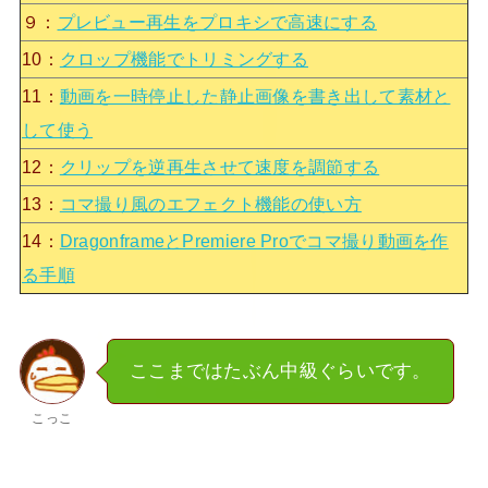
９：
プレビュー再生をプロキシで高速にする
10：
クロップ機能でトリミングする
11：
動画を一時停止した静止画像を書き出して素材と
して使う
12：
クリップを逆再生させて速度を調節する
13：
コマ撮り風のエフェクト機能の使い方
14：
DragonframeとPremiere Proでコマ撮り動画を作
る手順
ここまではたぶん中級ぐらいです。
こっこ