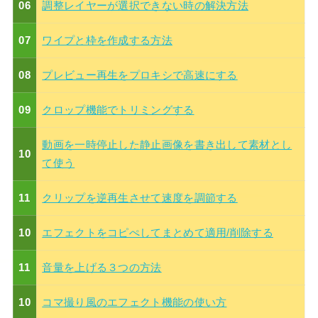
06
調整レイヤーが選択できない時の解決方法
07
ワイプと枠を作成する方法
08
プレビュー再生をプロキシで高速にする
09
クロップ機能でトリミングする
動画を一時停止した静止画像を書き出して素材とし
10
て使う
11
クリップを逆再生させて速度を調節する
10
エフェクトをコピぺしてまとめて適用/削除する
11
音量を上げる３つの方法
10
コマ撮り風のエフェクト機能の使い方