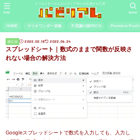
クリエイターさんのメディア作りを応援する工房
MENU
SEARCH
HOME
マリオワンダー攻略
不思議の国PECO
Premiere Pr
2022.02.18
2022.06.24
備忘録
スプレッドシート｜数式のままで関数が反映さ
れない場合の解決方法
Googleスプレッドシートで数式を入力しても、入力し